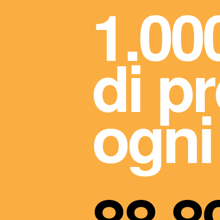
1.00
di p
ogni
88.8