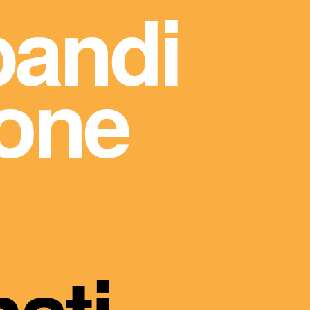
bandi
ione
ati