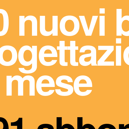
0 nuovi 
rogettaz
 mese
91 abbon